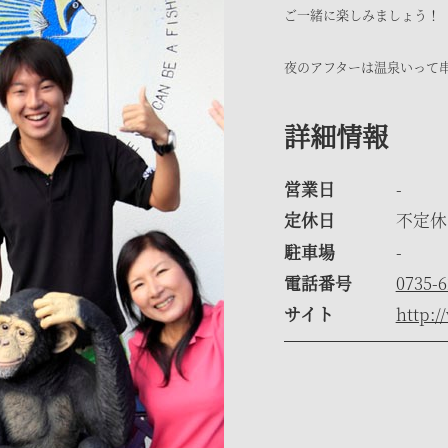
ご一緒に楽しみましょう！
夜のアフターは温泉いって
詳細情報
営業日
-
定休日
不定休
駐車場
-
電話番号
0735-6
サイト
http:/