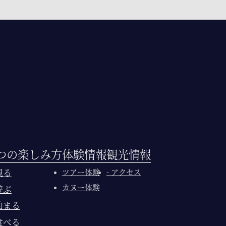
つの楽しみ方
体験情報
観光情報
 観る
ツアー体験
- アクセス
カヌー体験
 遊ぶ
 泊まる
 食べる