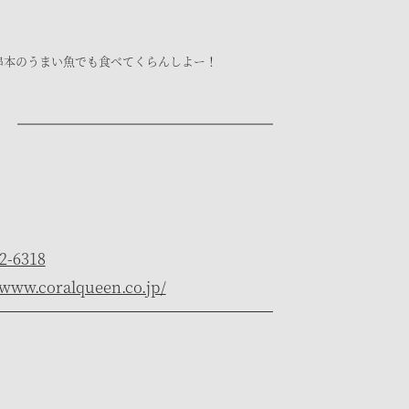
串本のうまい魚でも食べてくらんしよー！
2-6318
/www.coralqueen.co.jp/